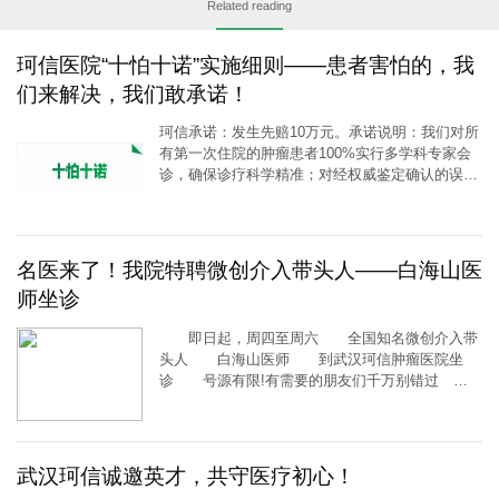
Related reading
珂信医院“十怕十诺”实施细则——患者害怕的，我
们来解决，我们敢承诺！
珂信承诺：发生先赔10万元。承诺说明：我们对所
有第一次住院的肿瘤患者100%实行多学科专家会
诊，确保诊疗科学精准；对经权威鉴定确认的误诊
误治，承诺赔偿10万元并依法承担相应的法律责
任，如依法赔偿额超过10万元的，就高不就低。
[详细]
名医来了！我院特聘微创介入带头人——白海山医
师坐诊
即日起，周四至周六 全国知名微创介入带
头人‍ 白海山医师 到武汉珂信肿瘤医院坐
诊 号源有限!有需要的朋友们千万别错过
面对面问诊的机会 坐诊时间 周四至周六
8:00—17:30 坐诊地
[详细]
武汉珂信诚邀英才，共守医疗初心！