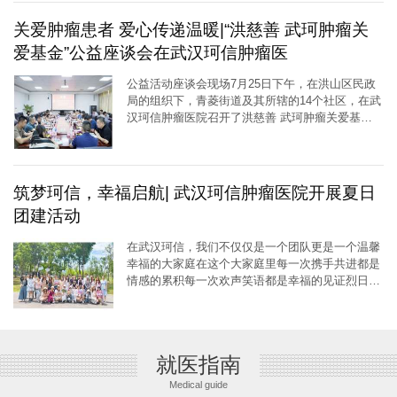
关爱肿瘤患者 爱心传递温暖|“洪慈善 武珂肿瘤关
爱基金”公益座谈会在武汉珂信肿瘤医
公益活动座谈会现场7月25日下午，在洪山区民政
局的组织下，青菱街道及其所辖的14个社区，在武
汉珂信肿瘤医院召开了洪慈善 武珂肿瘤关爱基金
公益座谈会。洪山区民政局三级调研员董祖恩、青
菱街道办事处四级调研员
[详细]
筑梦珂信，幸福启航| 武汉珂信肿瘤医院开展夏日
团建活动
在武汉珂信，我们不仅仅是一个团队更是一个温馨
幸福的大家庭在这个大家庭里每一次携手共进都是
情感的累积每一次欢声笑语都是幸福的见证烈日炎
炎，热情不减，武汉珂信肿瘤医院在六月与七月分
别组织了主题为努力工
[详细]
就医指南
Medical guide